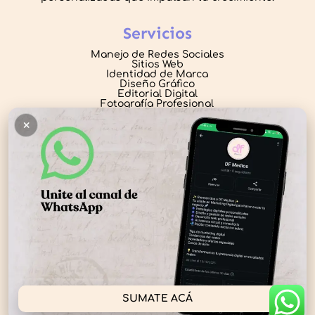
Servicios
Manejo de Redes Sociales
Sitios Web
Identidad de Marca
Diseño Gráfico
Editorial Digital
Fotografía Profesional
×
Contacto
daiana@dfmedios.com.ar
+54 9 11 7058-8355
Buenos Aires, Argentina
Lunes a Jueves de 9 a 15 hs
Seguinos
© 2025 DF Medios. Todos los derechos
SUMATE ACÁ
reservados.