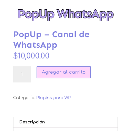
PopUp – Canal de
WhatsApp
$
10,000.00
PopUp
Agregar al carrito
-
Canal
de
WhatsApp
cantidad
Categoría:
Plugins para WP
Descripción