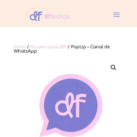
Inicio
/
Plugins para WP
/ PopUp – Canal de
WhatsApp