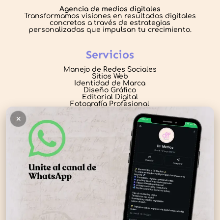
Agencia de medios digitales
Transformamos visiones en resultados digitales
concretos a través de estrategias
personalizadas que impulsan tu crecimiento.
Servicios
Manejo de Redes Sociales
Sitios Web
Identidad de Marca
Diseño Gráfico
Editorial Digital
Fotografía Profesional
×
Contacto
daiana@dfmedios.com.ar
+54 9 11 7058-8355
Buenos Aires, Argentina
Lunes a Jueves de 9 a 15 hs
Seguinos